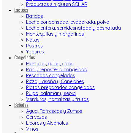
Productos sin gluten SCHAR
Lácteos
Batidos
Leche condensada, evaporada, polvo
Leche entera, semidesnatada y desnatada
Mantequillas y margarinas
Natas
Postres
Yogures
Congelados
Mariscos, gulas, colas
Pan y repostería congelada
Pescados congelados
Pizza, Lasaña y Canelones
Platos preparados congelados
Pulpo, calamar y sepia
Verduras, hortalizas y frutas
Bebidas
Agua, Refrescos y Zumos
Cervezas
Licores y Alcoholes
Vinos