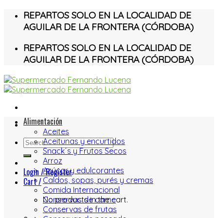
Skip
REPARTOS SOLO EN LA LOCALIDAD DE
to
AGUILAR DE LA FRONTERA (CÓRDOBA)
content
REPARTOS SOLO EN LA LOCALIDAD DE
AGUILAR DE LA FRONTERA (CÓRDOBA)
Alimentación
Aceites
Aceitunas y encurtidos
Search
Snack´s y Frutos Secos
for:
Arroz
Azúcar y edulcorantes
Login / Register
Caldos, sopas, purés y cremas
Cart /
Comida Internacional
No products in the cart.
Conservas de carne
Conservas de frutas