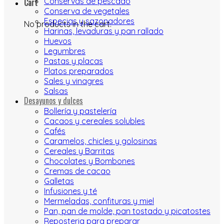
Conservas de pescado
Cart
Conserva de vegetales
Especias y sazonadores
No products in the cart.
Harinas, levaduras y pan rallado
Huevos
Legumbres
Pastas y placas
Platos preparados
Sales y vinagres
Salsas
Desayunos y dulces
Bollería y pastelería
Cacaos y cereales solubles
Cafés
Caramelos, chicles y golosinas
Cereales y Barritas
Chocolates y Bombones
Cremas de cacao
Galletas
Infusiones y té
Mermeladas, confituras y miel
Pan, pan de molde, pan tostado y picatostes
Reposteria para preparar