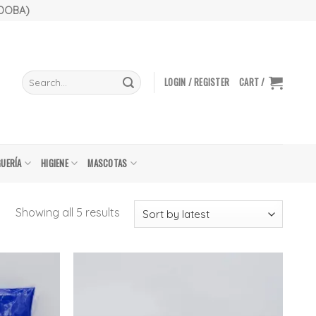
RDOBA)
Search
LOGIN / REGISTER
CART /
for:
UERÍA
HIGIENE
MASCOTAS
Showing all 5 results
Añadir
Añadir
a la
a la
lista
lista