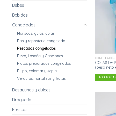
Bebés
Bebidas
Congelados
Mariscos, gulas, colas
Pan y repostería congelada
Pescados congelados
Pizza, Lasaña y Canelones
CONGELADOS
COLAS DE R
Platos preparados congelados
(peso neto 
Pulpo, calamar y sepia
ADD TO CA
Verduras, hortalizas y frutas
Desayunos y dulces
Droguería
Frescos