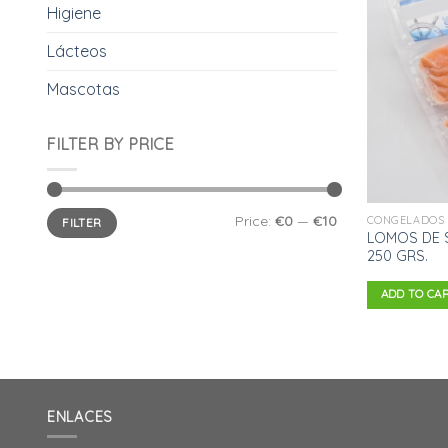
Higiene
Lácteos
Mascotas
FILTER BY PRICE
Price:
€0
—
€10
CONGELADOS
FILTER
LOMOS DE 
250 GRS.
ADD TO CA
ENLACES