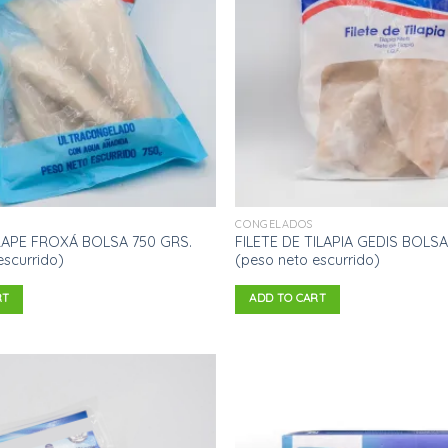
de
deseos
CONGELADOS
APE FROXÁ BOLSA 750 GRS.
FILETE DE TILAPIA GEDIS BOLSA
escurrido)
(peso neto escurrido)
RT
ADD TO CART
Añadir
a la
lista