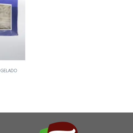
de
deseos
NGELADO