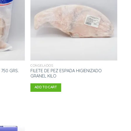
de
de
deseos
deseos
CONGELADOS
 750 GRS.
FILETE DE PEZ ESPADA HIGIENIZADO
GRANEL KILO
ADD TO CART
Añadir
a la
lista