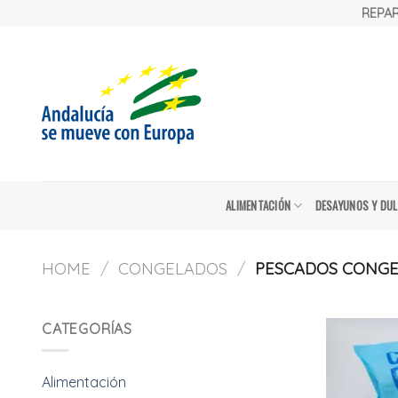
Skip
REPAR
to
content
ALIMENTACIÓN
DESAYUNOS Y DU
HOME
/
CONGELADOS
/
PESCADOS CONG
CATEGORÍAS
Alimentación