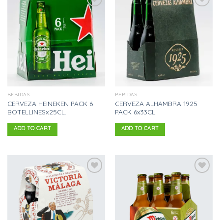
Añadir
Añadir
a la
a la
lista
lista
de
de
deseos
deseos
BEBIDAS
BEBIDAS
CERVEZA HEINEKEN PACK 6
CERVEZA ALHAMBRA 1925
BOTELLINESx25CL.
PACK 6x33CL.
ADD TO CART
ADD TO CART
Añadir
Añadir
a la
a la
lista
lista
de
de
deseos
deseos