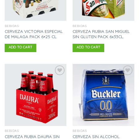
BEBIDAS
BEBIDAS
CERVEZA VICTORIA ESPECIAL
CERVEZA RUBIA SAN MIGUEL
DE MALAGA PACK 6×25 CL.
SIN GLUTEN PACK 6x33CL.
ADD TO CART
ADD TO CART
Añadir
Añadir
a la
a la
lista
lista
de
de
deseos
deseos
BEBIDAS
BEBIDAS
CERVEZA RUBIA DAURA SIN
CERVEZA SIN ALCOHOL