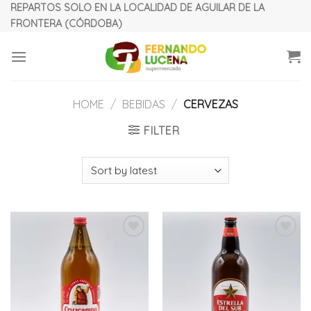
Skip
REPARTOS SOLO EN LA LOCALIDAD DE AGUILAR DE LA
FRONTERA (CÓRDOBA)
to
content
HOME
/
BEBIDAS
/
CERVEZAS
FILTER
Añadir
Añadir
a la
a la
lista
lista
de
de
deseos
deseos