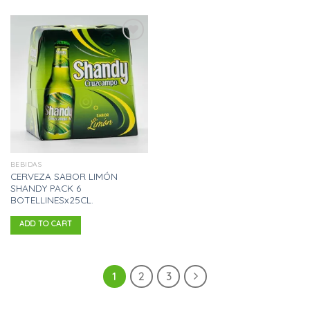
Añadir
a la
lista
de
deseos
BEBIDAS
CERVEZA SABOR LIMÓN
SHANDY PACK 6
BOTELLINESx25CL.
ADD TO CART
1
2
3