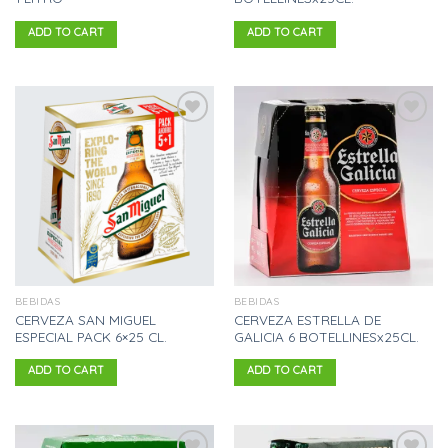
ADD TO CART
ADD TO CART
Añadir
Añadir
a la
a la
lista
lista
de
de
deseos
deseos
BEBIDAS
BEBIDAS
CERVEZA SAN MIGUEL
CERVEZA ESTRELLA DE
ESPECIAL PACK 6×25 CL.
GALICIA 6 BOTELLINESx25CL.
ADD TO CART
ADD TO CART