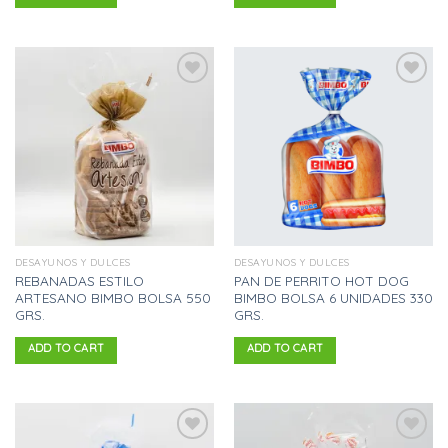
Añadir
Añadir
a la
a la
lista
lista
de
de
deseos
deseos
DESAYUNOS Y DULCES
DESAYUNOS Y DULCES
REBANADAS ESTILO
PAN DE PERRITO HOT DOG
ARTESANO BIMBO BOLSA 550
BIMBO BOLSA 6 UNIDADES 330
GRS.
GRS.
ADD TO CART
ADD TO CART