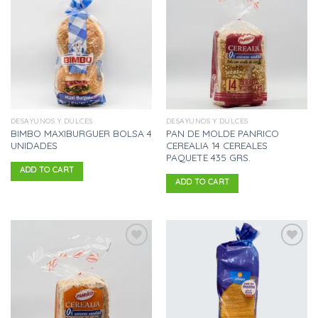
Añadir
Añadir
a la
a la
lista
lista
de
de
deseos
deseos
DESAYUNOS Y DULCES
DESAYUNOS Y DULCES
BIMBO MAXIBURGUER BOLSA 4
PAN DE MOLDE PANRICO
UNIDADES
CEREALIA 14 CEREALES
PAQUETE 435 GRS.
ADD TO CART
ADD TO CART
Añadir
Añadir
a la
a la
lista
lista
de
de
deseos
deseos