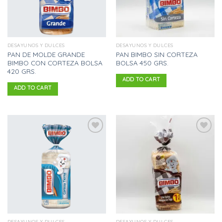
DESAYUNOS Y DULCES
DESAYUNOS Y DULCES
PAN DE MOLDE GRANDE
PAN BIMBO SIN CORTEZA
BIMBO CON CORTEZA BOLSA
BOLSA 450 GRS.
420 GRS.
ADD TO CART
ADD TO CART
Añadir
Añadir
a la
a la
lista
lista
de
de
deseos
deseos
DESAYUNOS Y DULCES
DESAYUNOS Y DULCES