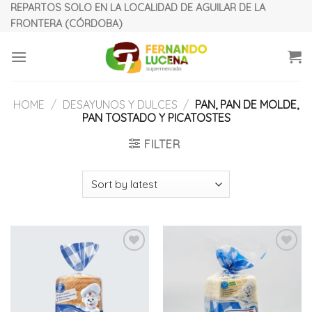
Skip
REPARTOS SOLO EN LA LOCALIDAD DE AGUILAR DE LA
FRONTERA (CÓRDOBA)
to
content
HOME
/
DESAYUNOS Y DULCES
/
PAN, PAN DE MOLDE,
PAN TOSTADO Y PICATOSTES
FILTER
Añadir
Añadir
a la
a la
lista
lista
de
de
deseos
deseos