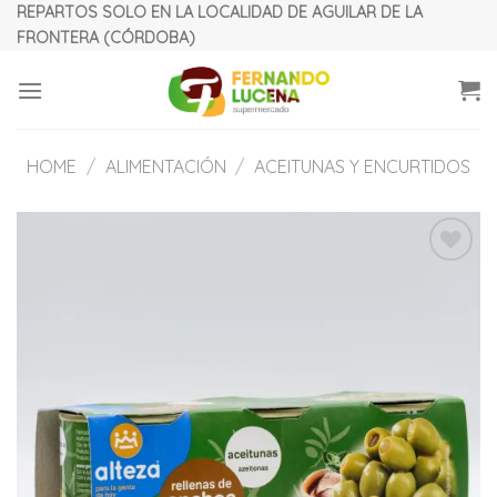
Skip
REPARTOS SOLO EN LA LOCALIDAD DE AGUILAR DE LA
FRONTERA (CÓRDOBA)
to
content
HOME
/
ALIMENTACIÓN
/
ACEITUNAS Y ENCURTIDOS
Añadir
a la
lista de
deseos