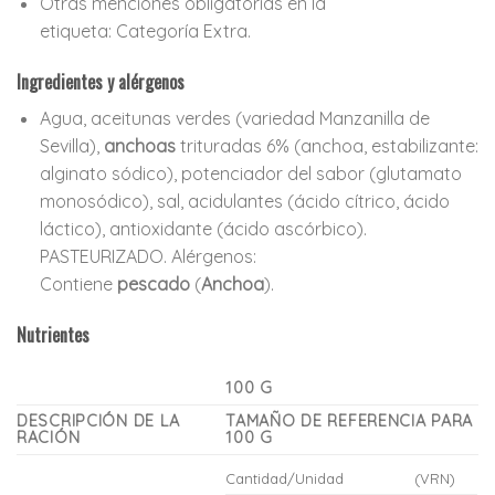
Otras menciones obligatorias en la
etiqueta:
Categoría Extra.
Ingredientes y alérgenos
Agua, aceitunas verdes (variedad Manzanilla de
Sevilla),
anchoas
trituradas 6% (anchoa, estabilizante:
alginato sódico), potenciador del sabor (glutamato
monosódico), sal, acidulantes (ácido cítrico, ácido
láctico), antioxidante (ácido ascórbico).
PASTEURIZADO. Alérgenos:
Contiene
pescado
(
Anchoa
).
Nutrientes
100 G
DESCRIPCIÓN DE LA
TAMAÑO DE REFERENCIA PARA
RACIÓN
100 G
Cantidad/Unidad
(VRN)