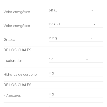
641 kJ
–
Valor energético
156 kcal
–
Valor energético
16.2 g
–
Grasas
DE LOS CUALES
3 g
–
– saturadas
0 g
–
Hidratos de carbono
DE LOS CUALES
0 g
–
– Azúcares