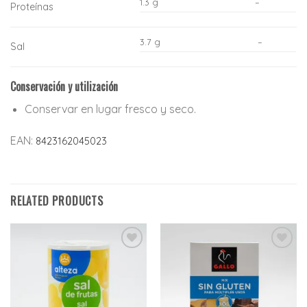
1.3 g
–
Proteínas
3.7 g
–
Sal
Conservación y utilización
Conservar en lugar fresco y seco.
EAN:
8423162045023
RELATED PRODUCTS
Añadir
Añadir
a la
a la
lista
lista
de
de
deseos
deseos