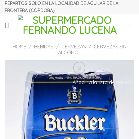
Skip
REPARTOS SOLO EN LA LOCALIDAD DE AGUILAR DE LA
FRONTERA (CÓRDOBA)
to
content
HOME
/
BEBIDAS
/
CERVEZAS
/
CERVEZAS SIN
ALCOHOL
Añadir a la lista de deseos