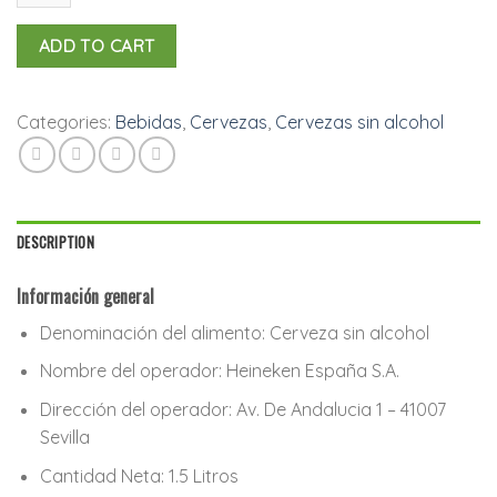
0,0%
PACK
ADD TO CART
6
BOTELLINESx25CL.
quantity
Categories:
Bebidas
,
Cervezas
,
Cervezas sin alcohol
DESCRIPTION
Información general
Denominación del alimento:
Cerveza sin alcohol
Nombre del operador:
Heineken España S.A.
Dirección del operador:
Av. De Andalucia 1 – 41007
Sevilla
Cantidad Neta:
1.5 Litros