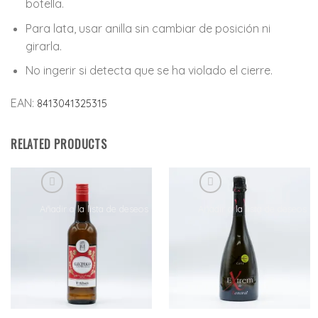
botella.
Para lata, usar anilla sin cambiar de posición ni
girarla.
No ingerir si detecta que se ha violado el cierre.
EAN:
8413041325315
RELATED PRODUCTS
Añadir a la lista de deseos
Añadir a la lista de deseos