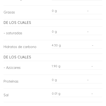
0 g
–
Grasas
DE LOS CUALES
0 g
–
– saturadas
4.30 g
–
Hidratos de carbono
DE LOS CUALES
1.90 g
–
– Azúcares
0 g
–
Proteínas
0.01 g
–
Sal